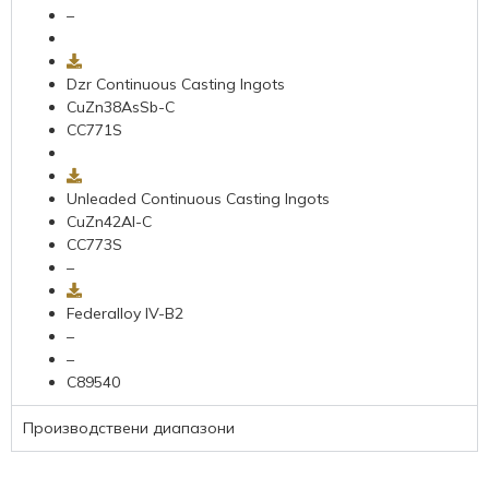
–
Dzr Continuous Casting Ingots
CuZn38AsSb-C
CC771S
Unleaded Continuous Casting Ingots
CuZn42Al-C
CC773S
–
Federalloy IV-B2
–
–
C89540
Производствени диапазони