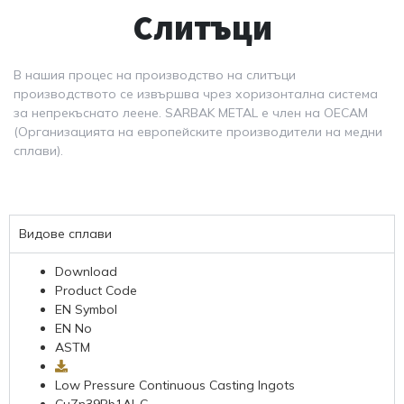
Слитъци
В нашия процес на производство на слитъци
производството се извършва чрез хоризонтална система
за непрекъснато леене. SARBAK METAL е член на OECAM
(Организацията на европейските производители на медни
сплави).
Видове сплави
Download
Product Code
EN Symbol
EN No
ASTM
Low Pressure Continuous Casting Ingots