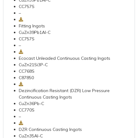
CuZn39Pb1Al-C
CC757S
–
Fitting Ingots
CuZn39Pb1Al-C
CC757S
–
Ecocast Unleaded Continuous Casting Ingots
CuZn21Si3P-C
CC768S
C87850
Dezincification Resistant (DZR) Low Pressure
Continuous Casting Ingots
CuZn36Pb-C
CC770S
–
DZR Continuous Casting Ingots
CuZn35Al-C